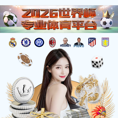
注册入口
雅博下载
—— 比赛数据