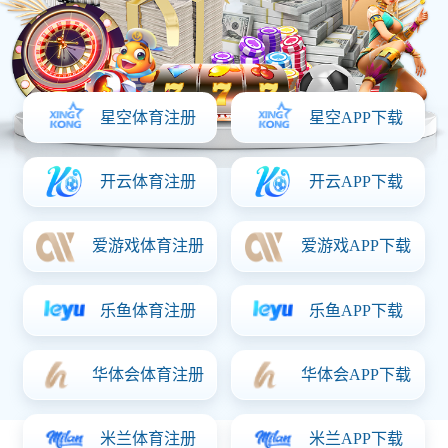
从这里开始
覆盖实时赛事、专业数据、高清视频，
雅博下载
APP
与网页版为您提供便捷的体育服务。
APP下载
网页版入口
首页
/
体育焦点
/ 正文
2026-06-05 19:41
65 次阅读
就在今天！一个尘封49年的NBA纪录，被