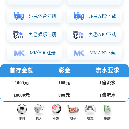
哈珀打破了
就在今天，一场看似普通的NBA常规赛中，一位年轻
球员悄然书写了历史。来自多伦多猛龙队的侧翼新星
——小加里·哈珀，在客场对阵底特律活塞队的比赛
中，用一场令人瞠目结舌的全面表现，打破了尘封长
达49年之久的NBA纪录。这个纪录此前属于传奇中锋
比尔·沃顿，而哈珀的名字，此刻已被正式镌刻在联盟
的史册之上。